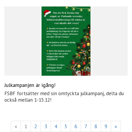
Julkampanjen är igång!
FSBF fortsätter med sin omtyckta julkampanj, delta du
också mellan 1-15.12!
«
1
2
3
4
5
6
7
8
9
»